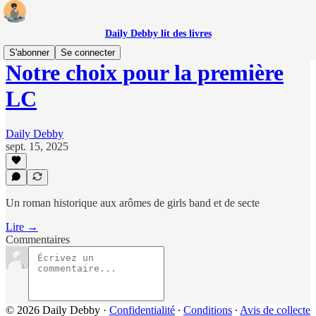
Daily Debby lit des livres
S'abonner
Se connecter
Notre choix pour la première
LC
Daily Debby
sept. 15, 2025
Un roman historique aux arômes de girls band et de secte
Lire →
Commentaires
© 2026 Daily Debby
·
Confidentialité
∙
Conditions
∙
Avis de collecte