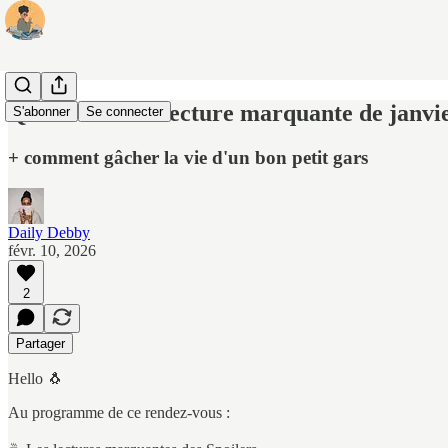
Quelle a été ta lecture marquante de janvi
S'abonner
Se connecter
+ comment gâcher la vie d'un bon petit gars
Daily Debby
févr. 10, 2026
2
Partager
Hello 🐧
Au programme de ce rendez-vous :