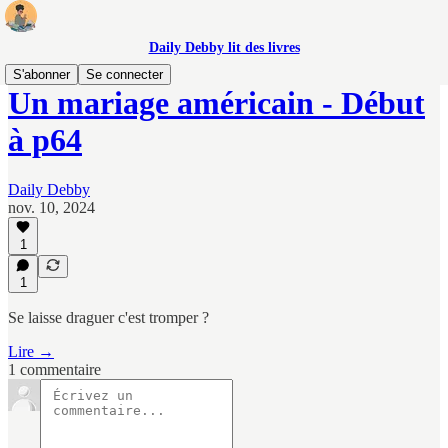
Daily Debby lit des livres
S'abonner
Se connecter
Un mariage américain - Début
à p64
Daily Debby
nov. 10, 2024
1
1
Se laisse draguer c'est tromper ?
Lire →
1 commentaire