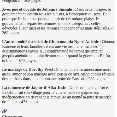
vengeance. - 368 pages
Avec joie et docilité de Johanna Sinisalo
: Dans cette intrigue, le
gouvernement interdit tous les plaisirs, à l’exception du sexe. Et
pour que les hommes puissent jouir de cet unique plaisir, le
gouvernement sépare les femmes en deux catégories : celles
dévouées à leur mari et les femmes indépendantes mais stérilisées. -
368 pages
L’autre moitié du soleil de Chimamanda Ngozi Adichie
: Olanna,
Kainene et leurs familles vivent une vie ordinaire, mais les
discriminations envers leur communauté ne feront qu’empirer
jusqu’à atteindre un point de non retour quand la guerre du Biafra
éclatera. - 672 pages
Le mariage de Dorothy West
: Shelby, une afro americaine noire
aisée, annonce son mariage avec joueur de jazz blanc et cela réveille
des tensions dans la communauté noire de Boston. - 288 pages
La tatoueuse de Jaipur d’Alka Joshi
: Après un mariage forcé,
Lakshmi fuit son village pour la ville et tente de gagner son
indépendance en devenant la tatoueuse au henné la plus demandée
de Jaipur. - 456 pages
Chargement...