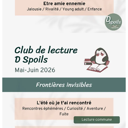
Cette année encore, les Spoilers cafés reviendront tous les deux
mois.
Si tu n'as pas encore goûté à ces moments littéraires chaleureux,
laisse-moi te les résumer : ce sont des rencontres où l'on discute
d'une lecture commune, tout en savourant des boissons chaudes et
des pâtisseries. Un pur bonheur.
Les catégories des lectures communes à venir sont :
La rentrée de tous les possibles
: Nouvelle vie / Euphorie /
Naïveté / Compétition
Liens de sang, liens de feu
: Solidarité fraternelle / Secret de
famille / Drame familial / Relations toxiques
J'ai fait un rêve
: Transmission / Luttes sociales / Auteurs
noirs / Non-fiction
L'amitié à l'épreuve du temps
: Transformation / Passé-
présent / Regret / Individu vs Groupe / Nostalgie
L'été où je t'ai rencontré
: Rencontres éphémères / Curiosité
/ Aventure / Fuite