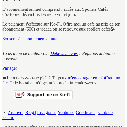
L’abonnement annuel comprend l’accès aux Spoilers Cafés
d’octobre, décembre, février, avril et juin.
Le paiement s'effectue sur Ko-Fi. Offre moi un café au prix de ton
abonnement (60€)
et tadaaa on se retrouve aux spoilers cafés
🥳
Souscris à l'abonnement annuel
Tu as aimé ce rendez-vous
Délie des livres
? Répands la bonne
nouvelle
Partager
🍵Le rendez-vous te plaît ? Tu peux
m'encourager en m'offrant un
thé
. Je le boirai en rédigeant le prochain rendez-vous.
🔗
Archive
|
Blog
|
Instagram
|
Youtube
|
Goodreads
|
Club de
lecture