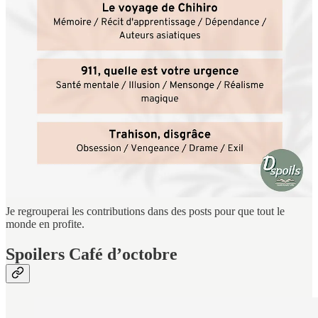
Les Spoilers sous-wifi
Pas besoin d’être à Paris pour participer, une connexion internet
permet à tous les spoilers de communiquer.
Tu peux partager tes recommandations ou ton avis :
Sous les posts du club de lecture :
www.dailydebby.fr
Sur Instagram avec le hashtag #DspoilsClub2026
Par mail : contact.dailydebby@gmail.com
Je regrouperai les contributions dans des posts pour que tout le
monde en profite.
Spoilers Café d’octobre