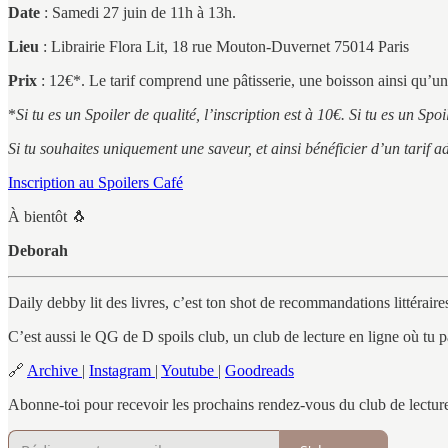
Date
: Samedi 27 juin de 11h à 13h.
Lieu
: Librairie Flora Lit, 18 rue Mouton-Duvernet 75014 Paris
Prix
: 12€*. Le tarif comprend une pâtisserie, une boisson ainsi qu’un
*
Si tu es un Spoiler de qualité, l’inscription est à 10€. Si tu es un S
Si tu souhaites uniquement une saveur, et ainsi bénéficier d’un tarif a
Inscription au Spoilers Café
À bientôt 🐧
Deborah
Daily debby lit des livres, c’est ton shot de recommandations littéraire
C’est aussi le QG de D spoils club, un club de lecture en ligne où tu pa
🔗
Archive
|
Instagram
|
Youtube
|
Goodreads
Abonne-toi pour recevoir les prochains rendez-vous du club de lectur