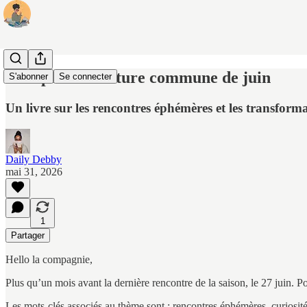
Vote pour la lecture commune de juin
S'abonner
Se connecter
Un livre sur les rencontres éphémères et les transform
Daily Debby
mai 31, 2026
1
Partager
Hello la compagnie,
Plus qu’un mois avant la dernière rencontre de la saison, le 27 juin. Po
Les mots-clés associés au thème sont : rencontres éphémères, curiosité,